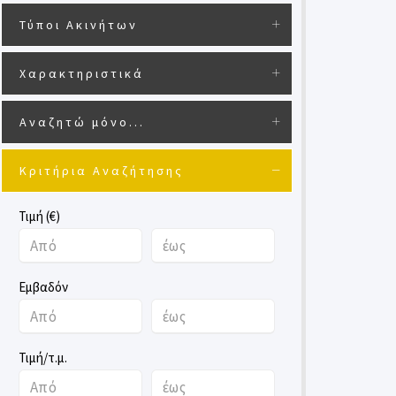
Τύποι Ακινήτων
Χαρακτηριστικά
Αναζητώ μόνο...
Κριτήρια Αναζήτησης
Τιμή (€)
Εμβαδόν
Τιμή/τ.μ.