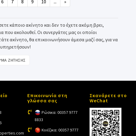
6
7
8
9
10
...
»
ετε κάποιο ακίνητο και δεν το έχετε ακόμη βρει,
που ακολουθεί. Οι συνεργάτες μας οι οποίοι
τε ακίνητο, θα επικοινωνήσουν άμεσα μαζί σας, για να
ξυπηρετήσουν!
ΜΑ ΖΗΤΗΣΗΣ
είο
Επικοινωνία στη
Σκανάρετε στο
γλώσσα σας
WeChat
8
Ρώσικα: 00357 9777
8833
6
Κινέζικα: 00357 9777
roperties.com