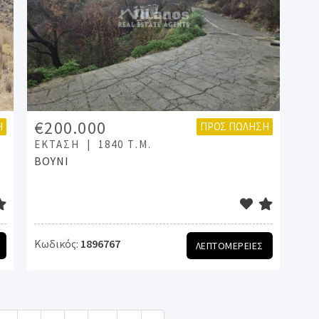
€200.000
Η
ΠΡΟΣ ΠΏΛΗΣΗ
ΈΚΤΑΣΗ
1840 Τ.Μ.
ΒΟΥΝΙ
Κωδικός:
1896767
ΛΕΠΤΟΜΕΡΕΙΕΣ