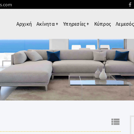
es.com
Αρχική
Ακίνητα
+
Υπηρεσίες
+
Κύπρος
Λεμεσός
