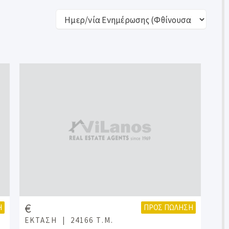
€
Η
ΠΡΟΣ ΠΏΛΗΣΗ
ΈΚΤΑΣΗ
24166 Τ.Μ.