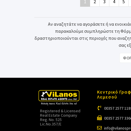
1
2
3
4
5
Αν αναζητάτε να αγοράσετε ή να ενοικιάσ
παρακαλούμε συμπληρώστε τη Φόρμα 
δραστηριοποιούνται στις περιοχές που αναζητά
σας ε
ΦΟΡ
Κεντρικό Γραφ
Λεμεσού
00357 2577 118
Registered & Licensed
Real Estate Company
00357 2577 336
Reg. No. 525
Lic.No.357/E
info@vilanosp