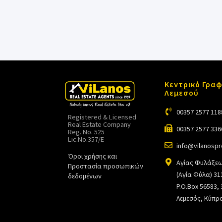
Κεντρικό Γραφ
Λεμεσού
00357 2577 118
Registered & Licensed
Real Estate Company
00357 2577 336
Reg. No. 525
Lic.No.357/E
info@vilanosp
Όροι χρήσης και
Αγίας Φυλάξεω
Προστασία προσωπικών
(Αγία Φύλα) 31
δεδομένων
P.O.Box 56583,
Λεμεσός, Κύπρ