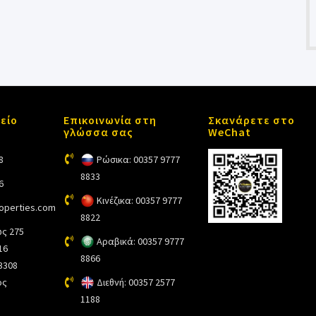
είο
Επικοινωνία στη
Σκανάρετε στο
γλώσσα σας
WeChat
8
Ρώσικα: 00357 9777
8833
6
Κινέζικα: 00357 9777
roperties.com
8822
ς 275
Αραβικά: 00357 9777
16
8866
 3308
ος
Διεθνή: 00357 2577
1188