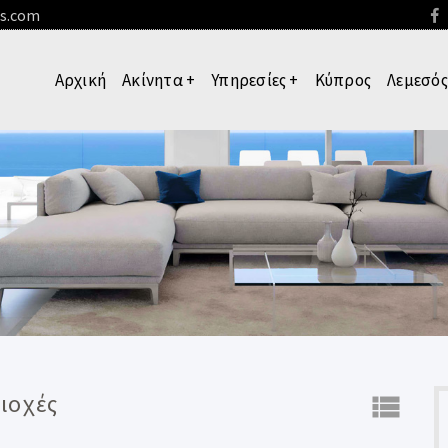
es.com
Αρχική
Ακίνητα
+
Υπηρεσίες
+
Κύπρος
Λεμεσός
ιοχές
