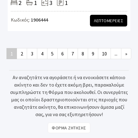
2
1
3
1
Κωδικός:
1906444
ΛΕΠΤΟΜΕΡΕΙΕΣ
1
2
3
4
5
6
7
8
9
10
...
»
Αν αναζητάτε να αγοράσετε ή να ενοικιάσετε κάποιο
ακίνητο και δεν το έχετε ακόμη βρει, παρακαλούμε
συμπληρώστε τη Φόρμα που ακολουθεί. Οι συνεργάτες
μας οι οποίοι δραστηριοποιούνται στις περιοχές που
αναζητάτε ακίνητο, θα επικοινωνήσουν άμεσα μαζί
σας, για να σας εξυπηρετήσουν!
ΦΟΡΜΑ ΖΗΤΗΣΗΣ