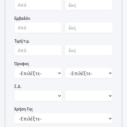
Εμβαδόν
Τιμή/τ.μ.
Όροφος
Σ.Δ.
Χρήση Γης