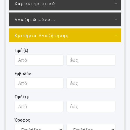
Χαρακτηριστικά
Αναζητώ μόνο...
Κριτήρια Αναζήτησης
Τιμή (€)
Εμβαδόν
Τιμή/τ.μ.
Όροφος