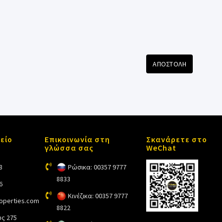
ΑΠΟΣΤΟΛΗ
είο
Επικοινωνία στη
Σκανάρετε στο
γλώσσα σας
WeChat
8
Ρώσικα: 00357 9777
8833
6
Κινέζικα: 00357 9777
roperties.com
8822
ς 275