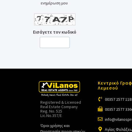
ενημέρωση μου
Εισάγετε τον κωδικό
Κεντρικό Γραφ
Λεμεσού
00357 2577 118
Registered & Licensed
Real Estate Company
00357 2577 336
Reg. No. 525
Lic.No.357/E
info@vilanosp
Όροι χρήσης και
Αγίας Φυλάξεω
Προστασία προσωπικών