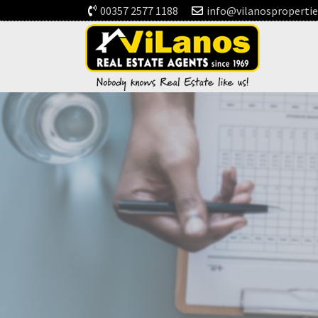
00357 2577 1188
info@vilanosproperti