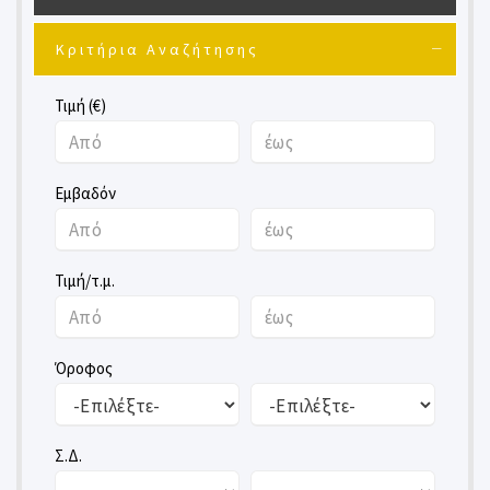
Κριτήρια Αναζήτησης
Τιμή (€)
Εμβαδόν
Τιμή/τ.μ.
Όροφος
Σ.Δ.