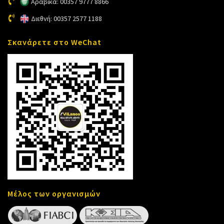
Αραβικά: 00357 9777 8866
Διεθνή: 00357 2577 1188
Σκανάρετε στο WeChat
Μέλος των οργανισμών