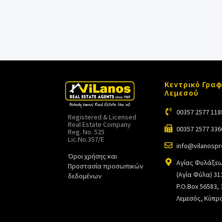
Κεντρικό Γραφ
Λεμεσού
00357 2577 118
Registered & Licensed
Real Estate Company
00357 2577 336
Reg. No. 525
Lic.No.357/E
info@vilanosp
Όροι χρήσης και
Αγίας Φυλάξεω
Προστασία προσωπικών
(Αγία Φύλα) 31
δεδομένων
P.O.Box 56583,
Λεμεσός, Κύπρ