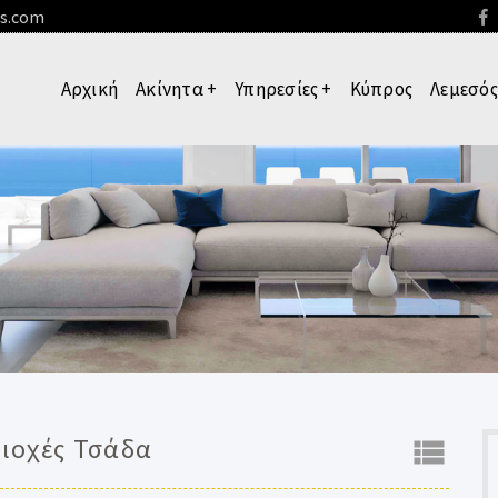
es.com
Αρχική
Ακίνητα
+
Υπηρεσίες
+
Κύπρος
Λεμεσός
ριοχές Τσάδα
