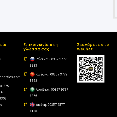
είο
Επικοινωνία στη
Σκανάρετε στο
γλώσσα σας
WeChat
8
Ρώσικα: 00357 9777
8833
6
Κινέζικα: 00357 9777
roperties.com
8822
ς 275
Αραβικά: 00357 9777
16
8866
 3308
ος
Διεθνή: 00357 2577
1188