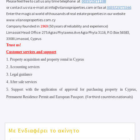
Please feel free to call us any time telephone at
0035725771188
or contact us via e-mail at
info@vilanosproperties.com
or fax at
0035725773366
Enter the magical world of thousands of real estate properties in our website
www.vilanosproperties.com
.cy
Company founded in
1969
(50 years of reliability and experience)
Limassol Head Office: 275 Agias Phylaxeos Αve Agia Phyla 3116, P.O.Box 56583,
3308 Limassol, Cyprus
Trust us!
Customer services and support
1. Property acquisition and property rental in Cyprus
2. Accounting services
3. Legal guidance
4. After sale services
5. Support with the application of approval for purchasing property in Cyprus,
For third countries nationals
Permanent Residence Permit and European Passport
.
(
)
Με Ενδιαφέρει το ακίνητο