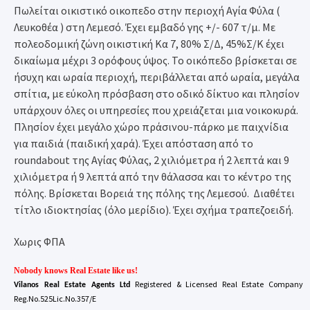
Πωλείται οικιστικό οικοπεδο στην περιοχή Αγία Φύλα (
Λευκοθέα ) στη Λεμεσό. Έχει εμβαδό γης +/- 607 τ/μ. Με
πολεοδομική ζώνη οικιστική Κα 7, 80% Σ/Δ, 45%Σ/Κ έχει
δικαίωμα μέχρι 3 ορόφους ύψος. Το οικόπεδο βρίσκεται σε
ήσυχη και ωραία περιοχή, περιβάλλεται από ωραία, μεγάλα
σπίτια, με εύκολη πρόσβαση στο οδικό δίκτυο και πλησίον
υπάρχουν όλες οι υπηρεσίες που χρειάζεται μια νοικοκυρά.
Πλησίον έχει μεγάλο χώρο πράσινου-πάρκο με παιχνίδια
για παιδιά (παιδική χαρά). Έχει απόσταση από το
roundabout
της Αγίας Φύλας, 2 χιλιόμετρα ή 2 λεπτά και 9
χιλιόμετρα ή 9 λεπτά από την θάλασσα και το κέντρο της
πόλης. Βρίσκεται Βορειά της πόλης της Λεμεσού. Διαθέτει
τίτλο ιδιοκτησίας (όλο μερίδιο). Έχει σχήμα τραπεζοειδή.
Χωρις ΦΠΑ
Nobody knows Real Estate like us!
Registered & Licensed Real Estate Company
Vilanos Real Estate Agents Ltd
Reg.No.525Lic.No.357/E