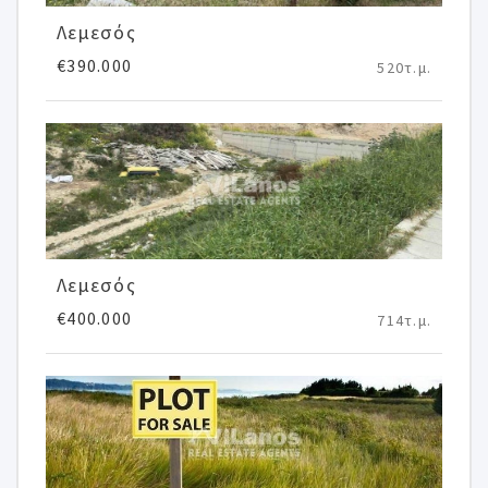
Λεμεσός
€390.000
520τ.μ.
Λεμεσός
€400.000
714τ.μ.