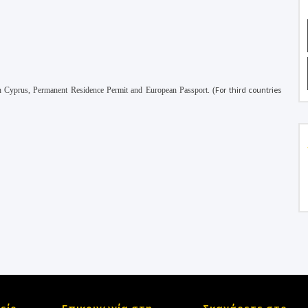
For third countries
 in Cyprus, Permanent Residence Permit and European Passport
.
(