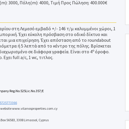
): 3000, Πόλη(m): 4000, Τιμή Προς Πώληση: 400.000€
ίου στη Λεμεσό εμβαδό +/- 146 τ/μ καλυμμένοι χώροι, 1
μπορική. Έχει εύκολη πρόσβαση στο οδικό δίκτυο και
εται μια επιχείρηση. Έχει απόσταση από το
roundabout
ιλιόμετρα ή 5 λεπτά από το κέντρο της πόλης. Βρίσκεται
ο
 διαχωρισμένο σε διάφορα γραφεία. Είναι στο 4
όροφο.
 Εχει full a/c, 1 wc, τιτλος.
ompany Reg.No.525Lic.No.357/E
5725773366
r website
www.vilanosproperties.com
.cy
.Box 56583, 3308 Limassol, Cyprus