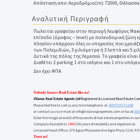
Απόσταση απο: Αεροδρόμιο(m): 72000, Θάλασσα(m
Αναλυτική Περιγραφή
Πωλειται γραφείου στην περιοχή Λεωφόρος Μακαρ
επίπεδο (όροφος –
level
) με πολεοδομική ζώνη ε
πλησίον υπάρχουν όλες οι υπηρεσίες που χρειάζ
των Πολεμιδιών, 3 χιλιόμετρα ή 3 λεπτά και 5 χ
Δυτικά της πόλης της Λεμεσού. Το γραφείο είναι
Διαθέτει 2
parking
1 στο ισόγειο και 1 στο υπόγειο.
Δεν έχει ΦΠΑ
Nobody knows Real Estate like us!
Registered & Licensed Real Estate C
Vilanos Real Estate Agents Ltd
Please feel free to call us any time telephone at
0035725771188
or contact us via e-mail at
info@vilanosproperties.com
or fax at
003
Enter the magical world of thousands of real estate properties in ou
Company founded in
1969
(54 years of reliability and experience)
Limassol Head Office: 275 Agias Phylaxeos Αve Agia Phyla 3116, P.O
Trust us!