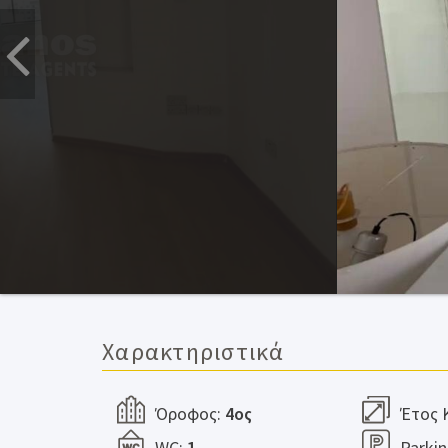
Χαρακτηριστικά
Όροφος:
4ος
Έτος 
WC:
1
Parki