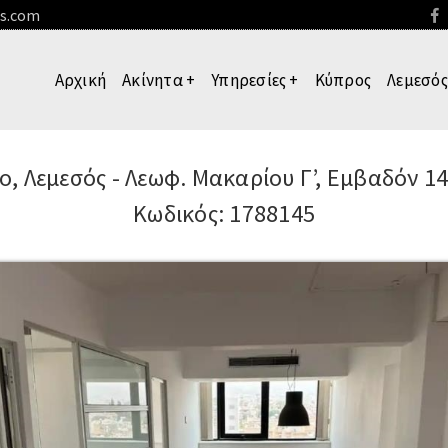
es.com
Αρχική
Ακίνητα
+
Υπηρεσίες
+
Κύπρος
Λεμεσός
ίο,
Λεμεσός
-
Λεωφ. Μακαρίου Γ’, Εμβαδόν 146
Κωδικός: 1788145