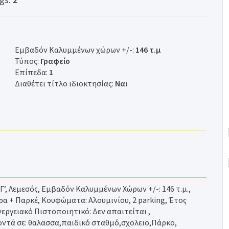
Εμβαδόν Καλυμμένων χώρων +/-:
146 τ.μ
Τύπος:
Γραφείο
Επίπεδα:
1
Διαθέτει τίτλο ιδιοκτησίας:
Ναι
’, Λεμεσός, Εμβαδόν Καλυμμένων Χώρων +/-: 146 τ.μ.,
ρα + Παρκέ, Kουφώματα: Αλουμινίου, 2 parking, Έτος
εργειακό Πιστοποιητικό: Δεν απαιτείται ,
οντά σε: θαλασσα,παιδικό σταθμό,σχολειο,Πάρκο,