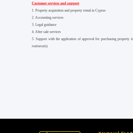
Customer services and support
1. Property acquisition and property rental in Cyprus
2. Accounting services
3. Legal guidance
4. After sale services
5. Support with the application of approval for purchasing property
nationals
)