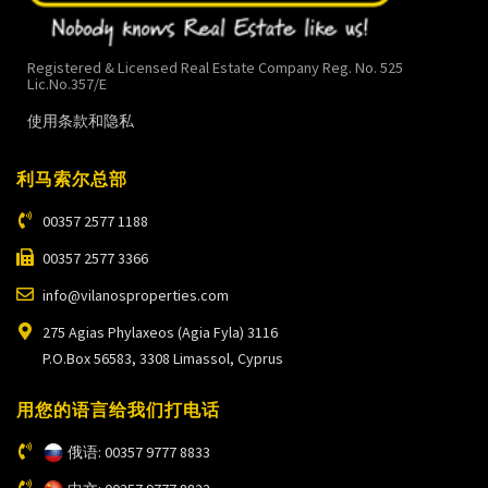
Registered & Licensed Real Estate Company Reg. No. 525
Lic.No.357/E
使用条款和隐私
利马索尔总部
00357 2577 1188
00357 2577 3366
info@vilanosproperties.com
275 Agias Phylaxeos (Agia Fyla) 3116
P.O.Box 56583, 3308 Limassol, Cyprus
用您的语言给我们打电话
俄语: 00357 9777 8833